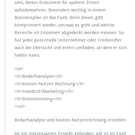
sein, dieses Dokument für spätere Zeiten
t
aufzubewahren. Besonders wichtig in einem
e
Businessplan ist das Fazit, denn dieses gibt
s
F
komprimiert wieder, um was es geht und welche
a
Bereiche im Einzelnen abgedeckt werden müssen. So
z
hat jeder potentielle Unternehmer oder Freiberufler
i
auch die Übersicht und einen Leitfaden, an dem er sich
t
e
halten kann.
i
n
<ul>
e
<li>Bedarfsanalyse</li>
s
<li>Kosten-Nutzen Rechnung</li>
B
u
<li>Standort/Marketing</li>
s
<li>Brainstorming</li>
i
</ul>
n
e
Bedarfsanalyse und Kosten-Nutzenrechnung erstellen
s
s
p
Ist ein interessantes Projekt gefunden, gilt es im Fazit