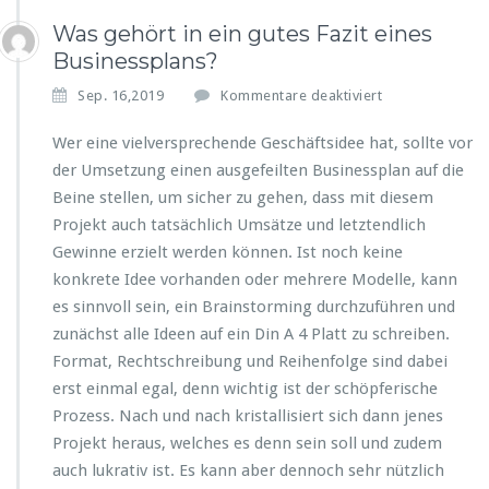
Was gehört in ein gutes Fazit eines
Businessplans?
f
Sep. 16,2019
Kommentare deaktiviert
ü
r
Wer eine vielversprechende Geschäftsidee hat, sollte vor
W
der Umsetzung einen ausgefeilten Businessplan auf die
a
Beine stellen, um sicher zu gehen, dass mit diesem
s
Projekt auch tatsächlich Umsätze und letztendlich
g
e
Gewinne erzielt werden können. Ist noch keine
h
konkrete Idee vorhanden oder mehrere Modelle, kann
ö
es sinnvoll sein, ein Brainstorming durchzuführen und
r
zunächst alle Ideen auf ein Din A 4 Platt zu schreiben.
t
i
Format, Rechtschreibung und Reihenfolge sind dabei
n
erst einmal egal, denn wichtig ist der schöpferische
e
Prozess. Nach und nach kristallisiert sich dann jenes
i
Projekt heraus, welches es denn sein soll und zudem
n
g
auch lukrativ ist. Es kann aber dennoch sehr nützlich
u